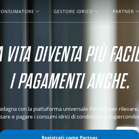
CONSUMATORE
GESTORE IDRICO
PARTNER
A VITA DIVENTA PIÙ FACIL
I PAGAMENTI ANCHE.
adagna con la piattaforma universale FinTech per rilevare,
sare e pagare i consumi idrici di condominii e supercondo
Registrati come Partner