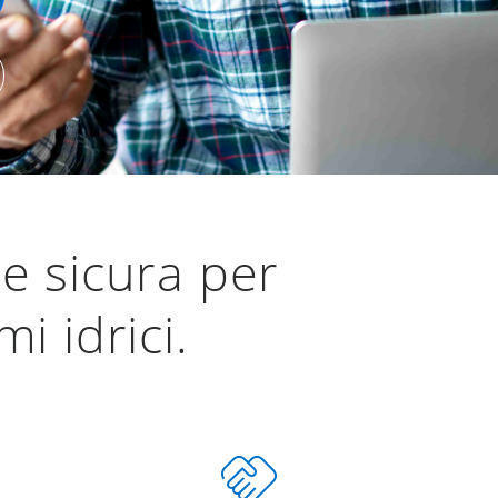
 e sicura per
i idrici.
handshake