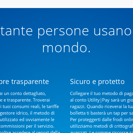
tante persone usano 
mondo.
re trasparente
Sicuro e protetto
ai un conto dettagliato,
Collegare il tuo metodo di pa
e e trasparente. Troverai
al conto Utility|Pay sarà un gi
 i tuoi consumi reali, le tariffe
ragazzi. Quando riceverai la tu
gestore idrico, il metodo di
bolletta ti basterà un tap per s
 utilizzato ed ovviamente le
Per proteggerti dalle frodi onli
commissioni per il servizio.
utilizziamo metodi di crittograf
noltre accedere al report della
avanzati. Le somme riscosse 