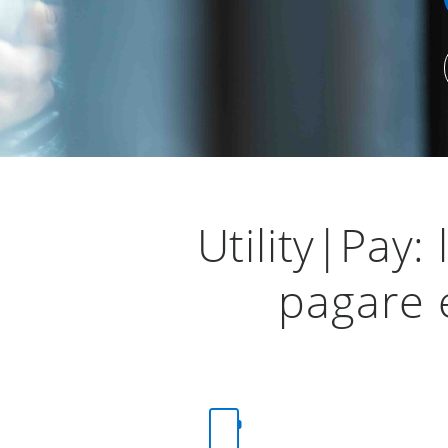
Utility|Pay:
pagare e
phone_iphone