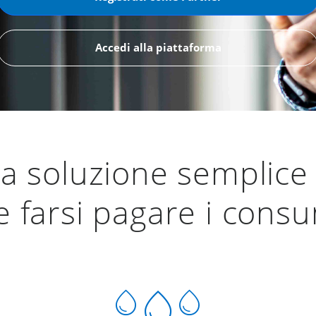
Accedi alla piattaforma
 la soluzione semplice
 farsi pagare i consum
water_drop
water_drop
water_drop