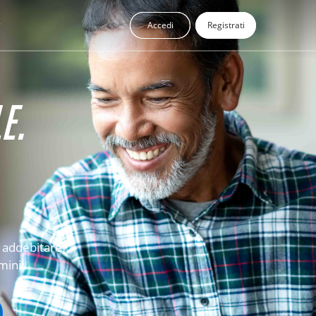
Accedi
Registrati
E.
 addebitare,
minii.