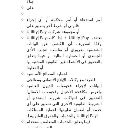
بناءً
على
أمر استدعاء أو أمر محكمة أو أي إجراء
قانوني أو شرط آخر ينطبق على
Utility|Pay أو مجموعة شركات
Utility|Pay؛ إذا كانت Utility|Pay تعتقد،
وفقًا لتقديرها، أن الكشف عن البيانات
الشخصية ضروري أو مناسب لتجنب الأذى
الجسدي أو الخسارة المالية أو فيما يتعلق
بالتحقيق في الأنشطة غير القانونية المشتبه بها
أو الفعلية؛
لحماية المصالح الأساسية
للفرد؛ مع وكالات الإبلاغ الائتماني ومعالجي
البيانات لإجراء فحوصات الديون العالمية
ولغرض مكافحة الاحتيال وفحوصات الامتثال؛
للتحقيق في انتهاكات شروط استخدم أو
الشروط القانونية الأخرى التي تنطبق على أي
خدمة أو لضمان تطبيقها؛ لحماية الممتلكات
والخدمات والحقوق القانونية لـ Utility|Pay؛
فيما يتعلق بالخدمات المتعلقة باستخدام
الخدمة؛ لتسهيل