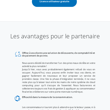
Licence utilisateur gratuite
Les avantages pour le partenaire
cloud_sync
Offrez à vos clients une solution de découverte, de comptabilité et
de paiement de pointe.
Nous avons décidé de transformer l'un des pires maux de tête en votre
activité la plus rentable !
Jusqu'à hier, vous avez probablement également refusé de vous en
occuper. Aujourd'hui, vous pouvez enfin inviter tous vos clients, en
gagner facilement de nouveaux et leur proposer un service de
première classe. Une fois la phase d'intégration terminée, il ne vous
reste plus qu'à laisser tout entre les mains de notre système de cloud
computing pour qu'il s'occupe de l'essentiel. Nous facturerons et
collecterons toujours vos frais de gestion à appliquer au consommateur
final et les créditerons sur votre porte-monnaie numérique.
lift_to_talk
Efficacité dans la mesure de la consommation.
Les consommateurs n'auront plus à attendre que le lecteur passe, ni à