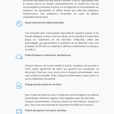
accrocher des post-it sur leur porte d'entrée ! Grâce à l'application, tout
le monde pourra le remplir confortablement, en évitant les frais de
consommation présumée. De plus, en enregistrant la consommation du
compteur de copropriété, en même temps que celle des compteurs
divisionnaires, cela améliorera l'ensemble du cycle de gestion
comptable et financière.
playlist_add_check_circle
Exactitude des données collectées.
Une enquête avec transcription manuelle de rapports papier et de
fraude implique un taux d'erreur élevé, de la première à la dernière
étape du traitement de ces données. Utility|Pay utilise des
technologies qui garantissent la précision de la détection avec une
précision de 99 % et un traitement ultérieur entièrement numérique
de celle-ci.
cloud
Fiabilité dans le traitement des factures.
component_exchange
Chaque facture, de la plus simple à la plus complexe, est soumise à
notre solide algorithme de calcul qui garantit son exactitude. Le
document final que nous enverrons à chaque consommateur sera
clair et facile à consulter. Enfin, chaque consommateur paiera pour ce
qu'il a réellement consommé.
find_in_page
Transparence totale sur les frais.
Pour traiter les factures, nous n'utiliserons que les règles et le système
de tarification officiel en vigueur chez le gestionnaire de l'eau local.
Chaque consommateur trouvera toutes les informations, toujours à
jour, dans une zone spéciale du document de débit qu'il recevra.
calculate
Clarté des options de calcul activées.