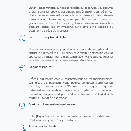
En tant qu'administrateur de copropriété ou de service, vous pouvez
choisir, parmi les options disponibles, celle à activer pour gérer tout
phénomène de déséquilibre entre la consommation individuelle et la
consommation totale enregistrée par le compteur fiscal du
gestionnaire de l'eau. Dans ce cas également, chaque consommateur
trouvera toutes les informations dans une zone spéciale du
document de débit qu'il recevra.
local_post_office
Facilité de réception de la facture.
Chaque consommateur peut choisir le mode de réception de sa
facture, de la manière qui lui convient le mieux : notification via une
application, transfert par e-mail, consultation via le Web et, pour les
nostalgiques, réception par le service postal traditionnel.
euro_symbol
Paiements faciles.
Grâce à l'application, chaque consommateur pourra choisir librement
son mode de paiement. Vous pouvez connecter votre compte
bancaire, procéder à un prélèvement automatique, ce qui est
fortement recommandé et moins cher, ou opter pour un virement
manuel ou un paiement par bordereau bancaire. Le tout dans le
confort du canapé de sa maison.
verified_user
Conformité aux règles de paiement.
Utility|Pay utilise uniquement des outils de paiement numériques.
L'utilisation d'espèces n'est pas autorisée.
assured_workload
Protection des fonds.