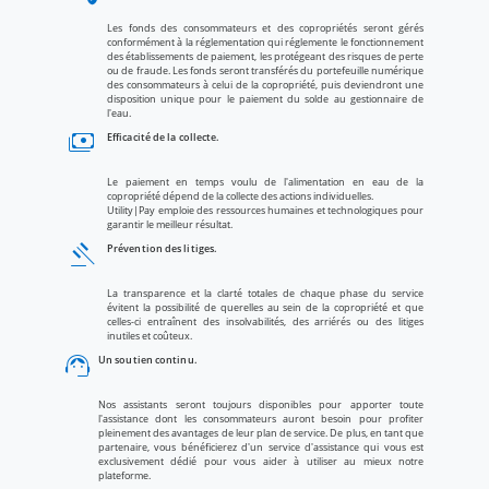
Les fonds des consommateurs et des copropriétés seront gérés
conformément à la réglementation qui réglemente le fonctionnement
des établissements de paiement, les protégeant des risques de perte
ou de fraude. Les fonds seront transférés du portefeuille numérique
des consommateurs à celui de la copropriété, puis deviendront une
disposition unique pour le paiement du solde au gestionnaire de
l'eau.
payments
Efficacité de la collecte.
Le paiement en temps voulu de l'alimentation en eau de la
copropriété dépend de la collecte des actions individuelles.
Utility|Pay emploie des ressources humaines et technologiques pour
garantir le meilleur résultat.
gavel
Prévention des litiges.
La transparence et la clarté totales de chaque phase du service
évitent la possibilité de querelles au sein de la copropriété et que
celles-ci entraînent des insolvabilités, des arriérés ou des litiges
inutiles et coûteux.
support_agent
Un soutien continu.
Nos assistants seront toujours disponibles pour apporter toute
l'assistance dont les consommateurs auront besoin pour profiter
pleinement des avantages de leur plan de service. De plus, en tant que
partenaire, vous bénéficierez d'un service d'assistance qui vous est
exclusivement dédié pour vous aider à utiliser au mieux notre
plateforme.