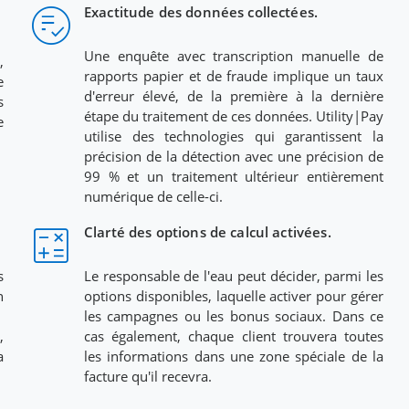
playlist_add_check_circle
Exactitude des données collectées.
Une enquête avec transcription manuelle de
,
rapports papier et de fraude implique un taux
e
d'erreur élevé, de la première à la dernière
s
étape du traitement de ces données. Utility|Pay
e
utilise des technologies qui garantissent la
précision de la détection avec une précision de
99 % et un traitement ultérieur entièrement
numérique de celle-ci.
calculate
l
Clarté des options de calcul activées.
s
Le responsable de l'eau peut décider, parmi les
n
options disponibles, laquelle activer pour gérer
les campagnes ou les bonus sociaux. Dans ce
,
cas également, chaque client trouvera toutes
a
les informations dans une zone spéciale de la
facture qu'il recevra.