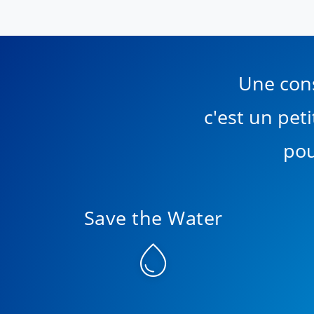
Une con
c'est un pet
pou
Save the Water
water_drop