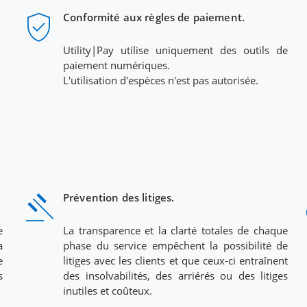
verified_user
a
Conformité aux règles de paiement.
Utility|Pay utilise uniquement des outils de
paiement numériques.
L'utilisation d'espèces n'est pas autorisée.
gavel
s
Prévention des litiges.
e
La transparence et la clarté totales de chaque
a
phase du service empêchent la possibilité de
e
litiges avec les clients et que ceux-ci entraînent
s
des insolvabilités, des arriérés ou des litiges
inutiles et coûteux.