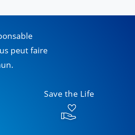
ponsable
us peut faire
mun.
Save the Life
volunteer_activism